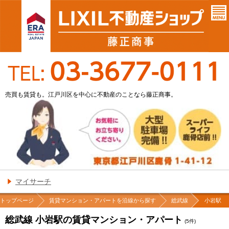
売買も賃貸も。江戸川区を中心に不動産のことなら藤正商事。
マイサーチ
トップページ
賃貸マンション・アパートを沿線から探す
総武線
小岩駅
総武線 小岩駅の賃貸マンション・アパート
(
5
件)