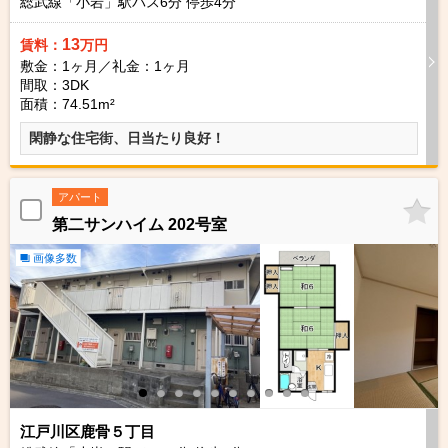
総武線「小岩」駅バス
6
分 停歩
4
分
13
賃料：
万円
敷金：1ヶ月／礼金：1ヶ月
間取：3DK
面積：74.51m²
閑静な住宅街、日当たり良好！
アパート
第二サンハイム 202号室
画像多数
江戸川区鹿骨５丁目