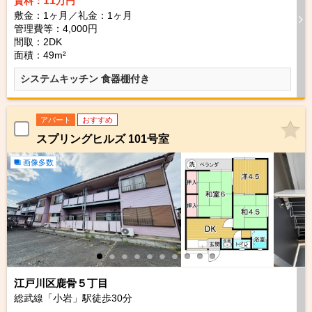
賃料：
万円
敷金：1ヶ月／礼金：1ヶ月
管理費等：4,000円
間取：2DK
面積：49m²
システムキッチン 食器棚付き
アパート
おすすめ
スプリングヒルズ 101号室
画像多数
江戸川区鹿骨５丁目
総武線「小岩」駅徒歩
30
分