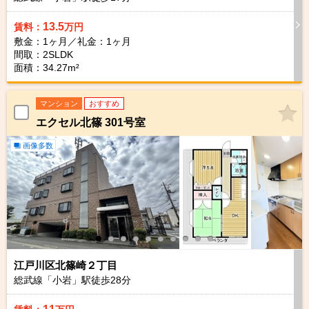
13.5
賃料：
万円
敷金：1ヶ月／礼金：1ヶ月
間取：2SLDK
面積：34.27m²
マンション
おすすめ
エクセル北篠 301号室
画像多数
江戸川区北篠崎２丁目
総武線「小岩」駅徒歩
28
分
11