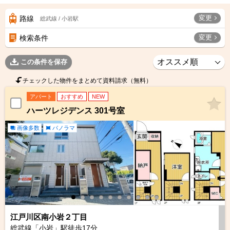
変更
路線
総武線 / 小岩駅
変更
検索条件
この条件を保存
チェックした物件をまとめて資料請求（無料）
アパート
おすすめ
NEW
ハーツレジデンス 301号室
画像多数
パノラマ
江戸川区南小岩２丁目
総武線「小岩」駅徒歩
17
分