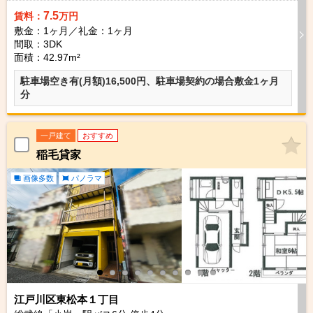
7.5
賃料：
万円
敷金：1ヶ月／礼金：1ヶ月
間取：3DK
面積：42.97m²
駐車場空き有(月額)16,500円、駐車場契約の場合敷金1ヶ月
分
一戸建て
おすすめ
稲毛貸家
画像多数
パノラマ
江戸川区東松本１丁目