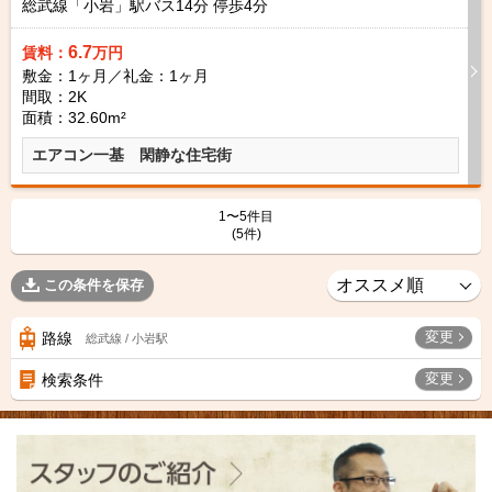
総武線「小岩」駅バス
14
分 停歩
4
分
6.7
賃料：
万円
敷金：1ヶ月／礼金：1ヶ月
間取：2K
面積：32.60m²
エアコン一基 閑静な住宅街
1〜5件目
(5件)
この条件を保存
変更
路線
総武線 / 小岩駅
変更
検索条件