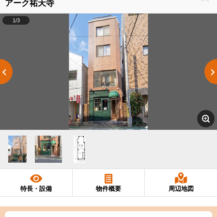
アーク祐天寺
1/3
特長・設備
物件概要
周辺地図