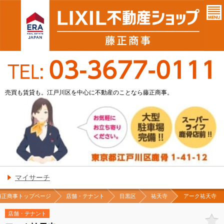
売買も賃貸も。江戸川区を中心に不動産のことなら藤正商事。
マイサーチ
藤正商事トップページ
店舗・テナント
目黒区
祐天寺
アーク祐天寺
店舗・テナント