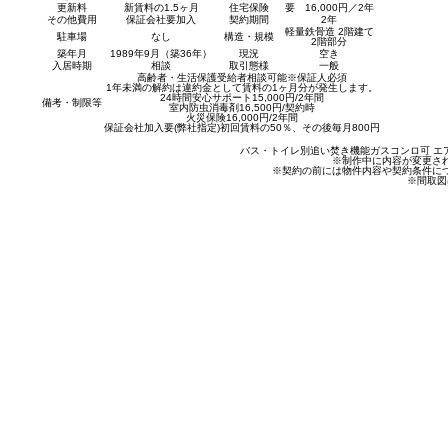
更新料
新賃料の1.5ヶ月
住宅保険
要 16,000円／2年
その他費用
保証会社要加入
契約期間
2年
軽量鉄骨造 2階建て
駐車場
なし
構造・規模
2階部分
築年月
1989年9月（築36年）
現況
空き
入居時期
相談
取引態様
一般
高齢者・生活保護受給者相談可能※保証人必須
1年未満の解約は違約金として賃料の1ヶ月分が発生します。
24時間安心サポート15,000円/2年間
備考・制限等
室内防虫消毒剤16,500円/契約時
火災保険16,000円/2年間
保証会社加入要(弊社指定)初回賃料の50％、その後毎月800円
バス・トイレ別
追い焚き機能
ガスコンロ可
エ
※制作中に内容が変更さ
※契約の前には物件内容や契約条件に
※間取図