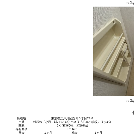
s-写
s-写
所在地
東京都江戸川区鹿骨５丁目28-7
交通
総武線「小岩」駅バス14分 バス停「松本小学校」停歩4分
間取
2K (和室6帖、和室6帖)
専有面積
32.6m²
敷金
1ヶ月
礼金
1ヶ月