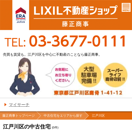
売買も賃貸も。江戸川区を中心に不動産のことなら藤正商事。
マイサーチ
藤正商事トップページ
中古住宅をエリアから探す
江戸川区
江戸川区の中古住宅
(
0
件)